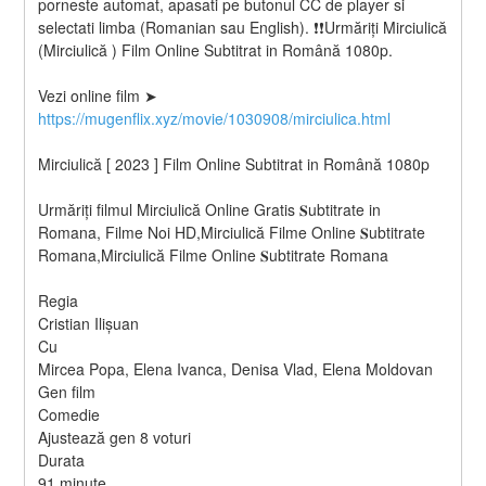
porneste automat, apasati pe butonul CC de player si 
selectati limba (Romanian sau English). ❗❗️️Urmăriți Mirciulică 
(Mirciulică ) Film Online Subtitrat in Română 1080p.
Vezi online film ➤ 
https://mugenflix.xyz/movie/1030908/mirciulica.html
Mirciulică [ 2023 ] Film Online Subtitrat in Română 1080p
Urmăriți filmul Mirciulică Online Gratis 𝐒ubtitrate in 
Romana, Filme Noi HD,Mirciulică Filme Online 𝐒ubtitrate 
Romana,Mirciulică Filme Online 𝐒ubtitrate Romana
Regia
Cristian Ilișuan
Cu
Mircea Popa, Elena Ivanca, Denisa Vlad, Elena Moldovan
Gen film
Comedie
Ajustează gen 8 voturi
Durata
91 minute