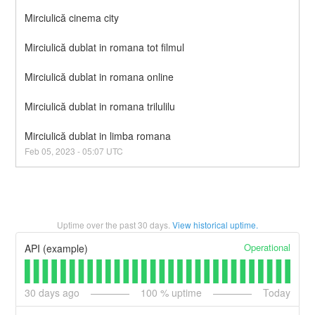
Mirciulică cinema city
Mirciulică dublat in romana tot filmul
Mirciulică dublat in romana online
Mirciulică dublat in romana trilulilu
Mirciulică dublat in limba romana
Feb
05
,
2023
-
05:07
UTC
Uptime over the past
30
days.
View historical uptime.
Operational
API (example)
30
days ago
100
% uptime
Today